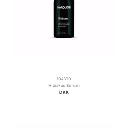
104630
Hibiskus Serum
DKK