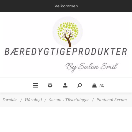
Velkommen
(0)
Forside
/
Hårologi
/
Serum - Tilsætninger
/
Pantenol Serum