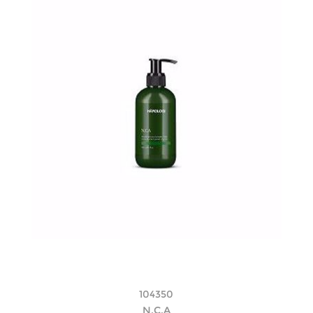
104350
N.C.A