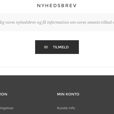
NYHEDSBREV
dig vores nyhedsbrev og få information om vores seneste tilbud o
TILMELD
TION
MIN KONTO
ingelser
Kunde info