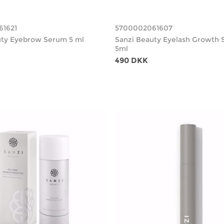
61621
5700002061607
uty Eyebrow Serum 5 ml
Sanzi Beauty Eyelash Growth
5ml
490 DKK