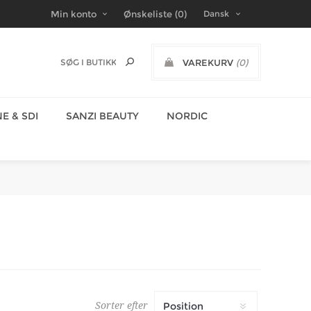
Min konto
Ønskeliste
(0)
VAREKURV
(0)
DKK
E & SDI
SANZI BEAUTY
NORDIC
Sorter efter