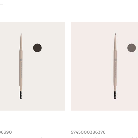
86390
5745000386376