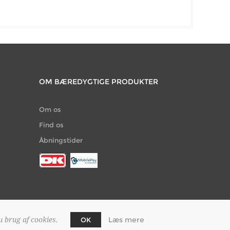
OM BÆREDYGTIGE PRODUKTER
Om os
Find os
Åbningstider
Læs mere
u brug af cookies.
OK
rce
Designed by
2Bdesign