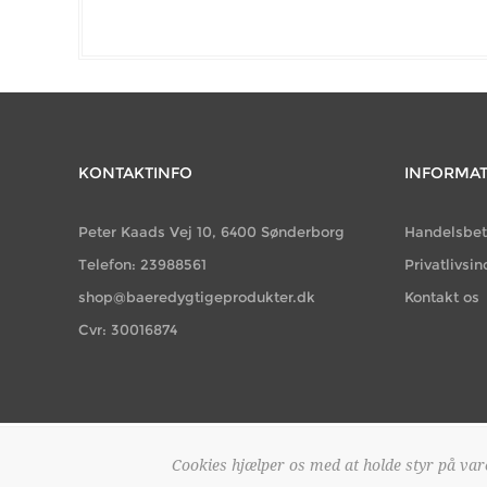
KONTAKTINFO
INFORMA
Peter Kaads Vej 10, 6400 Sønderborg
Handelsbet
Telefon: 23988561
Privatlivsin
shop@baeredygtigeprodukter.dk
Kontakt os
Cvr: 30016874
Cookies hjælper os med at holde styr på vare
Copyright © 2026 Bæredygti