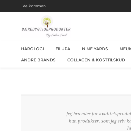
Velkommen
HÅROLOGI
FILUPA
NINE YARDS
NEU
ANDRE BRANDS
COLLAGEN & KOSTTILSKUD
Jeg brænder for kvalitetsprodu
kun produkter, som jeg selv ka
h