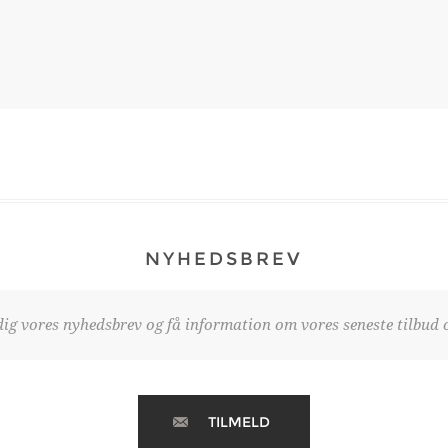
NYHEDSBREV
dig vores nyhedsbrev og få information om vores seneste tilbud o
TILMELD