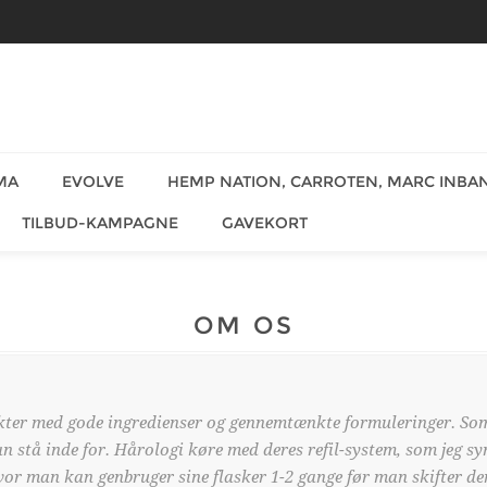
MA
EVOLVE
HEMP NATION, CARROTEN, MARC INBAN
TILBUD-KAMPAGNE
GAVEKORT
OM OS
kter med gode ingredienser og gennemtænkte formuleringer. Som
n stå inde for. Hårologi køre med deres refil-system, som jeg syne
vor man kan genbruger sine flasker 1-2 gange før man skifter de