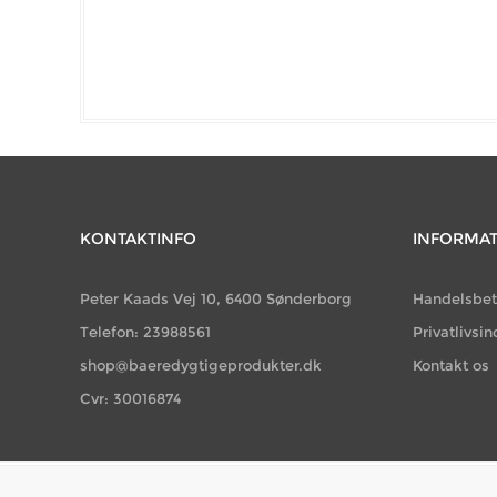
KONTAKTINFO
INFORMA
Peter Kaads Vej 10, 6400 Sønderborg
Handelsbet
Telefon: 23988561
Privatlivsin
shop@baeredygtigeprodukter.dk
Kontakt os
Cvr: 30016874