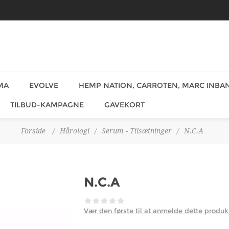
MA
EVOLVE
HEMP NATION, CARROTEN, MARC INBAN
TILBUD-KAMPAGNE
GAVEKORT
Forside
/
Hårologi
/
Serum - Tilsætninger
/
N.C.A
N.C.A
Vær den første til at anmelde dette produk