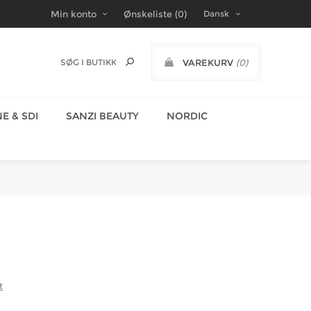
Min konto
Ønskeliste
(0)
VAREKURV
(0)
DKK
E & SDI
SANZI BEAUTY
NORDIC
t