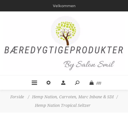
Velkommen
(0)
Forside
/
Hemp Nation, Carroten, Marc Inbane & SDI
/
Hemp Nation Tropical Seltzer