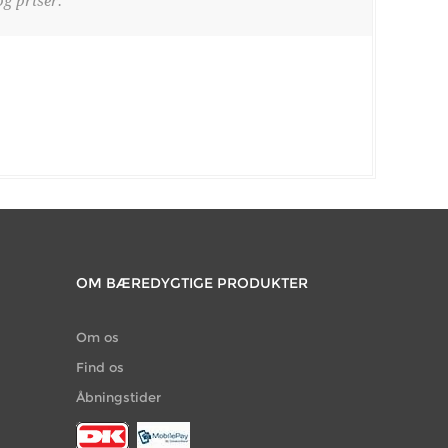
g priser.
OM BÆREDYGTIGE PRODUKTER
Om os
Find os
Åbningstider