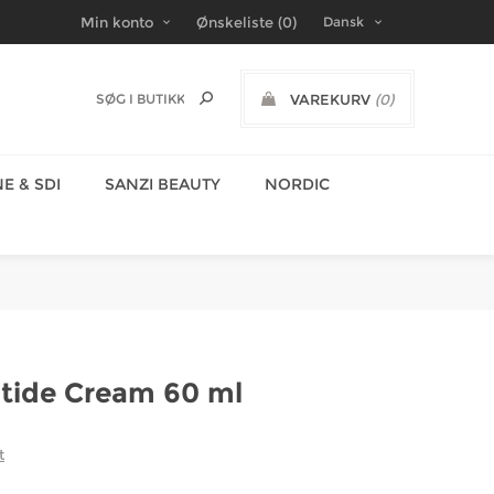
Min konto
Ønskeliste
(0)
VAREKURV
(0)
DKK
E & SDI
SANZI BEAUTY
NORDIC
ptide Cream 60 ml
t