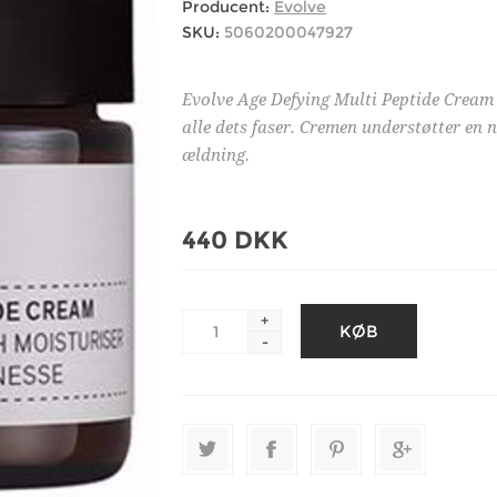
Producent:
Evolve
SKU:
5060200047927
Evolve Age Defying Multi Peptide Cream
alle dets faser. Cremen understøtter en
ældning.
440 DKK
+
-