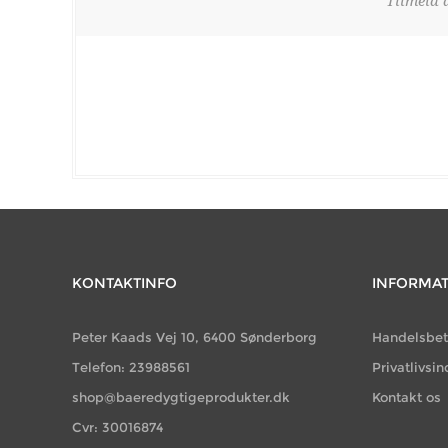
Tilmeld 
KONTAKTINFO
INFORMA
Peter Kaads Vej 10, 6400 Sønderborg
Handelsbet
Telefon: 23988561
Privatlivsin
shop@baeredygtigeprodukter.dk
Kontakt os
Cvr: 30016874