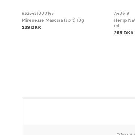
9326431000145
A40619
Mirenesse Mascara (sort) 10g
Hemp Nat
ml
239 DKK
289 DKK