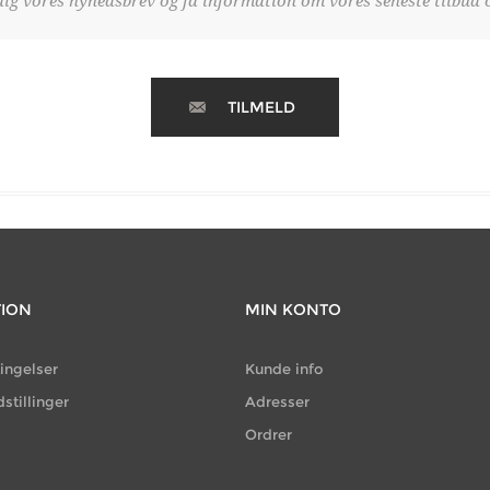
dig vores nyhedsbrev og få information om vores seneste tilbud o
TILMELD
TION
MIN KONTO
ingelser
Kunde info
dstillinger
Adresser
Ordrer