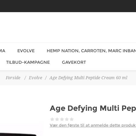
MA
EVOLVE
HEMP NATION, CARROTEN, MARC INBAN
TILBUD-KAMPAGNE
GAVEKORT
Forside
/
Evolve
/
Age Defying Multi Peptide Cream 60 ml
Age Defying Multi Pe
Vær den første til at anmelde dette produk