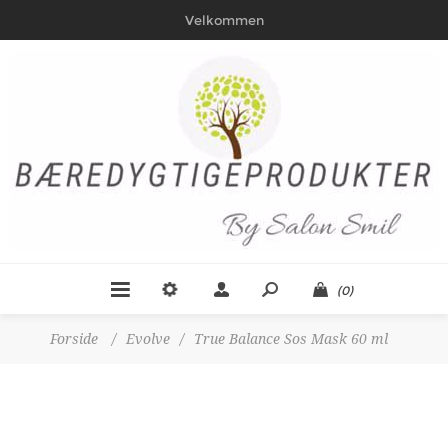
Velkommen
(0)
Forside
/
Evolve
/
True Balance Sos Mask 60 ml