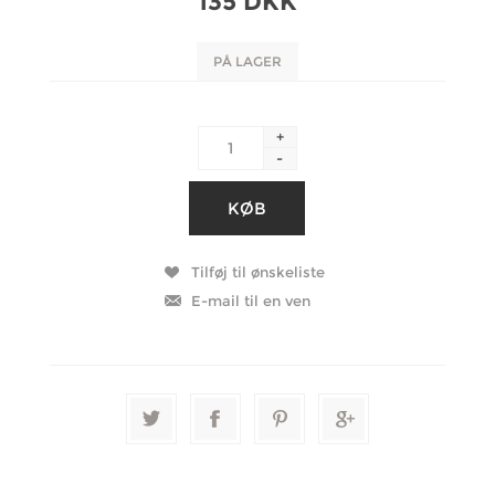
135 DKK
PÅ LAGER
+
-