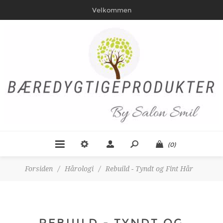
Velkommen
(0)
Forsiden
/
Hårologi
/
Rebuild - Tyndt og Fint Hår
REBUILD - TYNDT OG