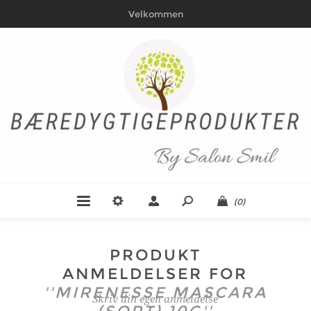
Velkommen
(0)
PRODUKT
ANMELDELSER FOR
MIRENESSE MASCARA
Skriv din egen anmeldelse