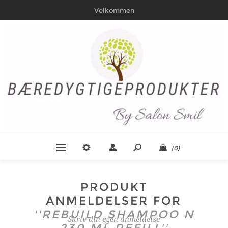
Velkommen
(0)
PRODUKT
ANMELDELSER FOR
REBUILD SHAMPOO N
Skriv din egen anmeldelse