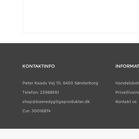
KONTAKTINFO
INFORMA
Peter Kaads Vej 10, 6400 Sønderborg
Handelsbet
Telefon: 23988561
Privatlivsin
shop@baeredygtigeprodukter.dk
Kontakt os
Cvr: 30016874