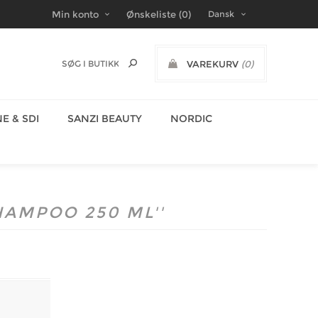
Min konto
Ønskeliste
(0)
VAREKURV
(0)
DKK
E & SDI
SANZI BEAUTY
NORDIC
HAMPOO 250 ML