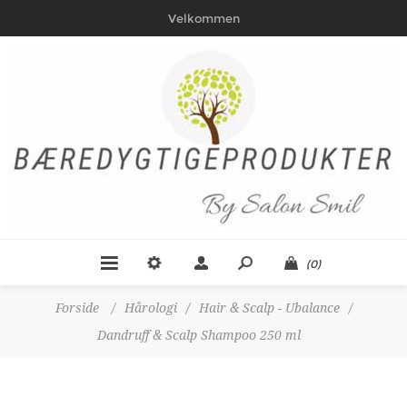
Velkommen
(0)
Forside
/
Hårologi
/
Hair & Scalp - Ubalance
/
Dandruff & Scalp Shampoo 250 ml