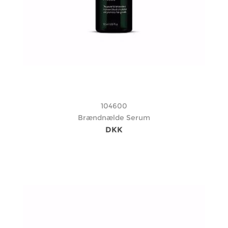
104600
Brændnælde Serum
DKK