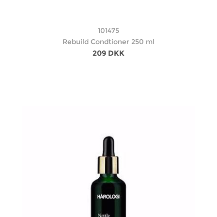
101475
Rebuild Condtioner 250 ml
209 DKK