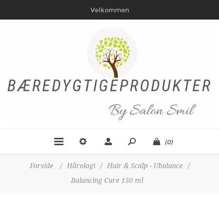
Velkommen
(0)
Forside
/
Hårologi
/
Hair & Scalp - Ubalance
/
Balancing Cure 150 ml